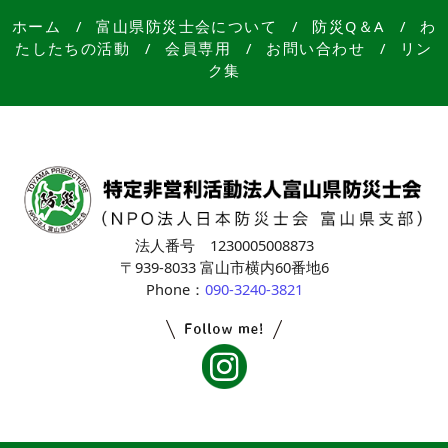
ホーム
/
富山県防災士会について
/
防災Q＆A
/
わ
たしたちの活動
/
会員専用
/
お問い合わせ
/
リン
ク集
法人番号 1230005008873
〒939-8033 富山市横内60番地6
Phone：
090-3240-3821