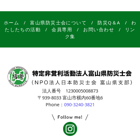
ホーム
/
富山県防災士会について
/
防災Q＆A
/
わ
たしたちの活動
/
会員専用
/
お問い合わせ
/
リン
ク集
法人番号 1230005008873
〒939-8033 富山市横内60番地6
Phone：
090-3240-3821